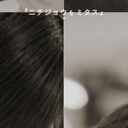
『ニチジョウ
ミタス』
を